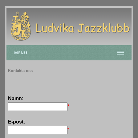
MENU
Kontakta oss
Namn:
*
E-post:
*