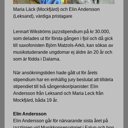
Maria Läck (Mockfjärd) och Elin Andersson
(Leksand), värdiga pristagare
Lennart Wikströms jazzstipendium på kr 30.000,
som delades ut för första gången i fjol och då gick
till saxofonisten Björn Matzols-Arkö, kan sökas av
musikstuderande ungdomar ej äldre än 20 år och
som är födda i Dalarna.
När ansökningstiden hade gått ut för årets
stipendium har en enhällig jury beslutat att tilldela
stipendiet till två sångerskor/pianister: Elin
Andersson från Leksand och Maria Leck från
Mockfjärd, båda 19 år.
Elin Andersson
Elin Andersson går för närvarande sista året på
jazzlinjen vid Musikkonservatoriet i Falun och hon