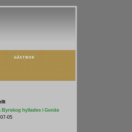
GÄSTBOK
llt
a Byrskog hyllades i Gonäs
-07-05