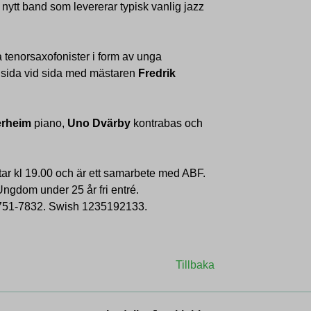
s nytt band som levererar typisk vanlig jazz
ga tenorsaxofonister i form av unga
sida vid sida med mästaren
Fredrik
erheim
piano,
Uno Dvärby
kontrabas och
tar kl 19.00 och är ett samarbete med ABF.
ngdom under 25 år fri entré.
 751-7832. Swish 1235192133.
Tillbaka