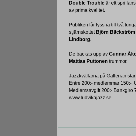
Double Trouble
är ett sprillan
av prima kvalitet.
Publiken får lyssna till två tun
stjärnskottet
Björn Bäckström
Lindborg
.
De backas upp av
Gunnar Åk
Mattias Puttonen
trummor.
Jazzkvällarna på Gallerian star
Entré 200:- medlemmar 150:-. U
Medlemsavgift 200:- Bankgiro
www.ludvikajazz.se