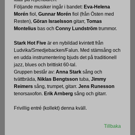
Följande musiker ingår i bandet:
Eva-Helena
Morén
fiol,
Gunnar Morén
fiol (från Östen med
Resten),
Göran Israelsson
gitarr,
Tomas
Montelius
bas och
Conny Lundström
trummor.
Stark Hot Five
är en nybildad kvintett från
Ludvika/Smedjebacken/Falun. Med stämsång och
en udda instrumentering bjuds det på traditionell
jazz, blues och brittiskt 60-tal.
Gruppen består av:
Anna Stark
sång och
tvättbräda,
Niklas Bengtsson
tuba,
Jimmy
Reimers
sång, trumpet, gitarr.
Jens Runesson
tenorsaxofon.
Erik Arnberg
sång och gitarr.
Frivillig entré (kollekt) denna kväll.
Tillbaka