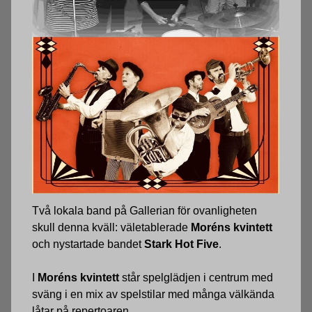
Två lokala band på Gallerian för ovanligheten
skull denna kväll: väletablerade
Moréns kvintett
och nystartade bandet
Stark Hot Five
.
I
Moréns kvintett
står spelglädjen i centrum med
sväng i en mix av spelstilar med många välkända
låtar på repertoaren.