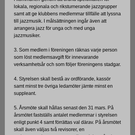
lokala, regionala och riks­turnerande jazzgrupper
samt att ge klubbens medlemmar tillfälle att lyssna
till jazzmusik. I målsättningen ingår även att
arrangera jazz för unga och med unga
jazzmusiker.
3. Som medlem i föreningen räknas varje person
som löst medlemsavgift för inne­varande
verksamhetsår och som följer föreningens stadgar.
4. Styrelsen skall bestå av ordförande, kassör
samt minst tre övriga ledamöter jämte minst en
suppleant.
5. Årsmöte skall hållas senast den 31 mars. På
årsmötet fastställs antalet medlem­mar i styrelsen
enligt punkt 4 samt förrättas val därav. På årsmötet
skall även väl­jas två revisorer, en